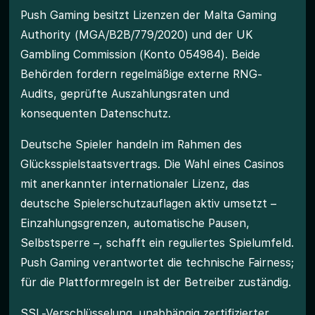
Push Gaming besitzt Lizenzen der Malta Gaming
Authority (MGA/B2B/779/2020) und der UK
Gambling Commission (Konto 054984). Beide
Behörden fordern regelmäßige externe RNG-
Audits, geprüfte Auszahlungsraten und
konsequenten Datenschutz.
Deutsche Spieler handeln im Rahmen des
Glücksspielstaatsvertrags. Die Wahl eines Casinos
mit anerkannter internationaler Lizenz, das
deutsche Spielerschutzauflagen aktiv umsetzt –
Einzahlungsgrenzen, automatische Pausen,
Selbstsperre –, schafft ein reguliertes Spielumfeld.
Push Gaming verantwortet die technische Fairness;
für die Plattformregeln ist der Betreiber zuständig.
SSL-Verschlüsselung, unabhängig zertifizierter