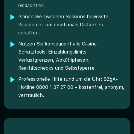
Gedächtnis.
Planen Sie zwischen Sessions bewusste
Pausen ein, um emotionale Distanz zu
schaffen.
Nutzen Sie konsequent alle Casino-
Schutztools: Einzahlungslimits,
Verlustgrenzen, Abkühlphasen,
Realitätschecks und Selbstsperre.
Professionelle Hilfe rund um die Uhr: BZgA-
Hotline 0800 1 37 27 00 – kostenfrei, anonym,
vertraulich.