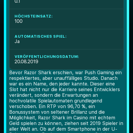
0.1
HÖCHSTEINSATZ:
100
AUTOMATISCHES SPIEL:
Ja
VERÖFFENTLICHUNGSDATUM:
20.08.2019
Bevor Razor Shark erschien, war Push Gaming ein
respektiertes, aber unauffälliges Studio. Danach
war es ein Name, den jeder kannte. Dieser eine
Slot hat nicht nur die Karriere seines Entwicklers
verändert, sondern die Erwartungen an
hochvolatile Spielautomaten grundlegend
verschoben. Ein RTP von 96,70 %, ein
Bonussystem von seltener Brillanz und die
Möglichkeit, Razor Shark im Casino mit echtem
Geld spielen zu können, ziehen seit 2019 Spieler in
aller Welt an. Ob auf dem Smartphone in der U-