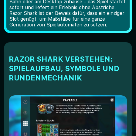
Bahn oder am Desktop zuhause – das Spiel startet
sofort und liefert ein Erlebnis ohne Abstriche.
Razor Shark ist der Beweis dafür, dass ein einziger
Slot genügt, um Maßstäbe für eine ganze
Generation von Spielautomaten zu setzen.
RAZOR SHARK VERSTEHEN:
SPIELAUFBAU, SYMBOLE UND
RUNDENMECHANIK